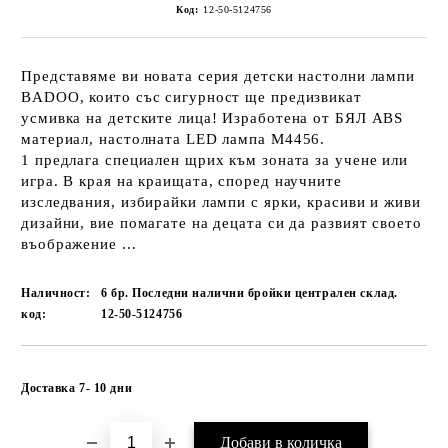
Код:
12-50-5124756
Представяме ви новата серия детски настолни лампи
BADOO, които със сигурност ще предизвикат
усмивка на детските лица! Изработена от БЯЛ ABS
материал, настолната LED лампа Μ4456.
1 предлага специален щрих към зоната за учене или
игра. В края на краищата, според научните
изследвания, избирайки лампи с ярки, красиви и живи
дизайни, вие помагате на децата си да развият своето
въображение ...
Наличност:
6 бр. Последни налични бройки централен склад.
код:
12-50-5124756
Добави в желани
Доставка 7- 10 дни