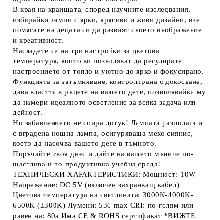
В края на краищата, според научните изследвания,
избирайки лампи с ярки, красиви и живи дизайни, вие
помагате на децата си да развият своето въображение
и креативност.
Насладете се на три настройки за цветова
температура, които ви позволяват да регулирате
настроението от топло и уютно до ярко и фокусирано.
Функцията за затъмняване, контролирана с докосване,
дава властта в ръцете на вашето дете, позволявайки му
да намери идеалното осветление за всяка задача или
дейност.
Но забавлението не спира дотук! Лампата разполага и
с вградена нощна лампа, осигуряваща меко сияние,
което да насочва вашето дете в тъмното.
Поръчайте своя днес и дайте на вашето мъниче по-
щастлива и по-продуктивна учебна среда!
ТЕХНИЧЕСКИ ХАРАКТЕРИСТИКИ: Мощност: 10W
Напрежение: DC 5V (включен захранващ кабел)
Цветова температура на светлината: 3000K-4000K-
6500K (±300K) Лумени: 530 max CRI: по-голям или
равен на: 80a Има CE & ROHS сертификат *ВИЖТЕ