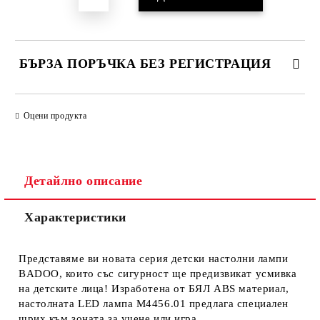
БЪРЗА ПОРЪЧКА БЕЗ РЕГИСТРАЦИЯ
САМО ПОПЪЛНЕТЕ 1 ПОЛЕ
Оцени продукта
Ние ще се свържем с вас в рамките на работния ден.
Детайлно описание
Характеристики
Представяме ви новата серия детски настолни лампи
BADOO, които със сигурност ще предизвикат усмивка
на детските лица! Изработена от БЯЛ ABS материал,
настолната LED лампа Μ4456.01 предлага специален
щрих към зоната за учене или игра.