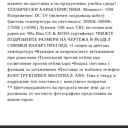
мъниче по-щастлива и по-продуктивна учебна среда!
ТЕХНИЧЕСКИ ХАРАКТЕРИСТИКИ: Мощност: 10W
Напрежение: DC 5V (включен захранващ кабел)
Цветова температура на светлината: 3000K-3800K-
5700K (±300K) Лумени: 500 max CRI: по-голям или
равен на: 90a Има CE & ROHS сертификат *ВИЖТЕ
ПОДРОБНИТЕ РАЗМЕРИ НА ЧЕРТЕЖА В РАЗДЕЛ
СНИМКИ НАБЪРЗ ПРЕГЛЕД: •3 опции за цветова
температура •Функция за непрекъснато затъмняване
при докосване •Технология против отблясъци
(осветление против отблясъци) •Нощна светлина с
функция за затъмняване •Поставка за мобилен телефон
КОНСТРУКТИВЕН МАТЕРИАЛ: ABS: Това е твърд и
издръжлив тип пластмаса с качествено покритие.
** Цветопредаването на продукта може леко да се
различава от неговото фотографско представяне на
вашия екран.