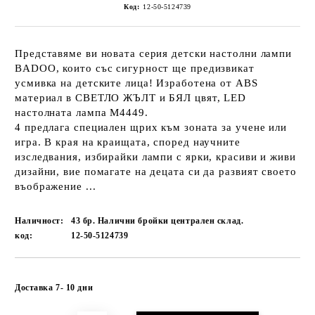
Код:
12-50-5124739
Представяме ви новата серия детски настолни лампи
BADOO, които със сигурност ще предизвикат
усмивка на детските лица! Изработена от ABS
материал в СВЕТЛО ЖЪЛТ и БЯЛ цвят, LED
настолната лампа Μ4449.
4 предлага специален щрих към зоната за учене или
игра. В края на краищата, според научните
изследвания, избирайки лампи с ярки, красиви и живи
дизайни, вие помагате на децата си да развият своето
въображение ...
Наличност:
43 бр. Налични бройки централен склад.
код:
12-50-5124739
Добави в желани
Доставка 7- 10 дни