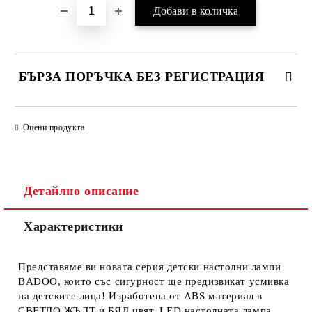
БЪРЗА ПОРЪЧКА БЕЗ РЕГИСТРАЦИЯ
САМО ПОПЪЛНЕТЕ 1 ПОЛЕ
Оцени продукта
Ние ще се свържем с вас в рамките на работния ден.
Детайлно описание
Характеристики
Представяме ви новата серия детски настолни лампи
BADOO, които със сигурност ще предизвикат усмивка
на детските лица! Изработена от ABS материал в
СВЕТЛО ЖЪЛТ и БЯЛ цвят, LED настолната лампа