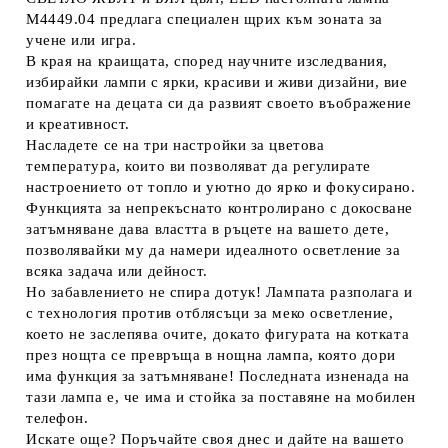
Μ4449.04 предлага специален щрих към зоната за
учене или игра.
В края на краищата, според научните изследвания,
избирайки лампи с ярки, красиви и живи дизайни, вие
помагате на децата си да развият своето въображение
и креативност.
Насладете се на три настройки за цветова
температура, които ви позволяват да регулирате
настроението от топло и уютно до ярко и фокусирано.
Функцията за непрекъснато контролирано с докосване
затъмняване дава властта в ръцете на вашето дете,
позволявайки му да намери идеалното осветление за
всяка задача или дейност.
Но забавлението не спира дотук! Лампата разполага и
с технология против отблясъци за меко осветление,
което не заслепява очите, докато фигурата на котката
през нощта се превръща в нощна лампа, която дори
има функция за затъмняване! Последната изненада на
тази лампа е, че има и стойка за поставяне на мобилен
телефон.
Искате още? Поръчайте своя днес и дайте на вашето