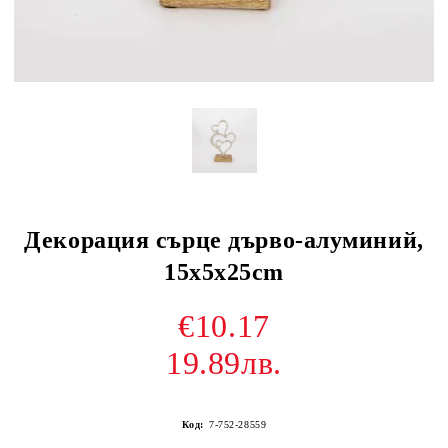
Декорация сърце дърво-алуминий,
15х5х25cm
€10.17
19.89лв.
Код:
7-752-28559