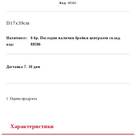
Код:
88586
D17x39cm
Наличност:
6 бр. Последни налични бройки централен склад.
код:
88586
Добави в желани
Доставка 7- 10 дни
Оцени продукта
Характеристики