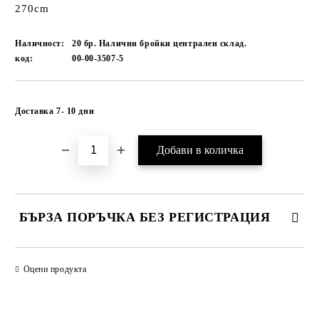
270cm
Наличност:
20 бр. Налични бройки централен склад.
код:
00-00-3507-5
Добави в желани
Доставка 7- 10 дни
БЪРЗА ПОРЪЧКА БЕЗ РЕГИСТРАЦИЯ
САМО ПОПЪЛНЕТЕ 1 ПОЛЕ
Оцени продукта
Ние ще се свържем с вас в рамките на работния ден.