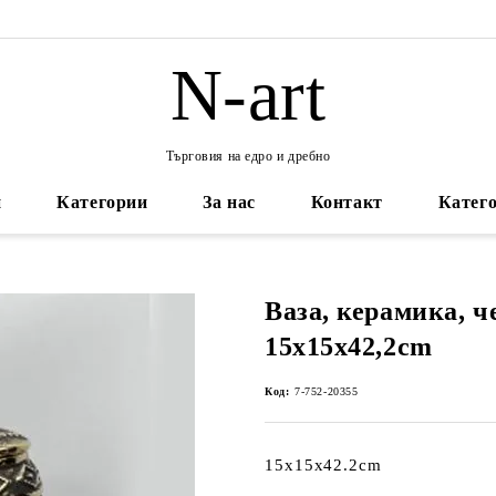
N-art
Търговия на едро и дребно
и
Категории
За нас
Контакт
Катего
Ваза, керамика, ч
15x15x42,2cm
Код:
7-752-20355
15x15x42.2cm