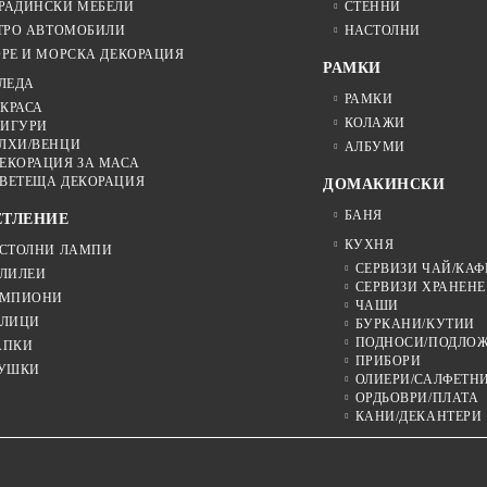
РАДИНСКИ МЕБЕЛИ
СТЕННИ
ТРО АВТОМОБИЛИ
НАСТОЛНИ
РЕ И МОРСКА ДЕКОРАЦИЯ
РАМКИ
ЛЕДА
РАМКИ
КРАСА
КОЛАЖИ
ИГУРИ
ЛХИ/ВЕНЦИ
АЛБУМИ
ЕКОРАЦИЯ ЗА МАСА
ВЕТЕЩА ДЕКОРАЦИЯ
ДОМАКИНСКИ
БАНЯ
ЕТЛЕНИЕ
КУХНЯ
СТОЛНИ ЛАМПИ
СЕРВИЗИ ЧАЙ/КАФ
ЛИЛЕИ
СЕРВИЗИ ХРАНЕНЕ
МПИОНИ
ЧАШИ
ЛИЦИ
БУРКАНИ/КУТИИ
ПОДНОСИ/ПОДЛО
АПКИ
ПРИБОРИ
УШКИ
ОЛИЕРИ/САЛФЕТН
ОРДЬОВРИ/ПЛАТА
КАНИ/ДЕКАНТЕРИ