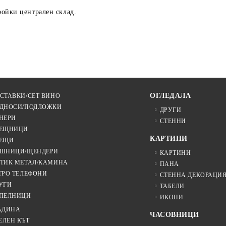
ройки централен склад.
ОГЛЕДАЛА
СТАВКИ/СЕТ ВИНО
ДНОСИ/ПОДЛОЖКИ
ДРУГИ
НЕРИ
СТЕННИ
ЕЩНИЦИ
КАРТИНИ
ЕЩИ
ШНИЦИ/ЩЕНДЕРИ
КАРТИНИ
ТИК МЕТАЛ/КАМИНА
ПАНА
ТРО ТЕЛЕФОНИ
СТЕННА ДЕКОРАЦИ
УГИ
ТАБЕЛИ
ПЕЛНИЦИ
ИКОНИ
АДИНА
ЧАСОВНИЦИ
ЕЛЕН КЪТ