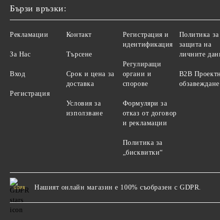
Бързи връзки:
Рекламации
Контакт
Регистрация и
Политика за
идентификация
защита на
За Нас
Търсене
личните дан
Регулиращи
Вход
Срок и цена за
органи и
B2B Проект
доставка
спорове
обзавеждане
Регистрация
Условия за
Формуляри за
използване
отказ от договор
и рекламации
Политика за
„бисквитки“
Нашият онлайн магазин е 100% съобразен с GDPR.
GDPR