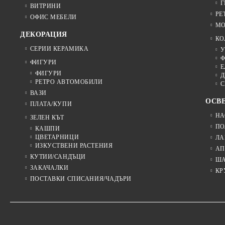
Г
ВИТРИНИ
РЕ
ОФИС МЕБЕЛИ
МО
ДЕКОРАЦИЯ
КО
СЕРИИ КЕРАМИКА
У
Ф
ФИГУРИ
Е
ФИГУРИ
Д
РЕТРО АВТОМОБИЛИ
С
ВАЗИ
ОСВ
ПЛАТА/КУПИ
НА
ЗЕЛЕН КЪТ
ПО
КАШПИ
ЦВЕТАРНИЦИ
ЛА
ИЗКУСТВЕНИ РАСТЕНИЯ
АП
КУТИИ/САНДЪЦИ
Ш
ЗАКАЧАЛКИ
КР
ПОСТАВКИ СПИСАНИЯ/ЧАДЪРИ