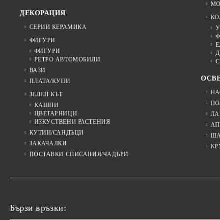
МО
ДЕКОРАЦИЯ
КО
СЕРИИ КЕРАМИКА
У
Ф
ФИГУРИ
Е
ФИГУРИ
Д
РЕТРО АВТОМОБИЛИ
С
ВАЗИ
ОСВ
ПЛАТА/КУПИ
НА
ЗЕЛЕН КЪТ
ПО
КАШПИ
ЦВЕТАРНИЦИ
ЛА
ИЗКУСТВЕНИ РАСТЕНИЯ
АП
КУТИИ/САНДЪЦИ
Ш
ЗАКАЧАЛКИ
КР
ПОСТАВКИ СПИСАНИЯ/ЧАДЪРИ
Бързи връзки: