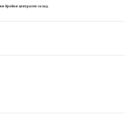
чни бройки централен склад.
Добави в желани