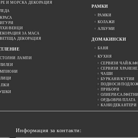
РЕ И МОРСКА ДЕКОРАЦИЯ
РАМКИ
ЛЕДА
РАМКИ
КРАСА
КОЛАЖИ
ИГУРИ
ЛХИ/ВЕНЦИ
АЛБУМИ
ЕКОРАЦИЯ ЗА МАСА
ВЕТЕЩА ДЕКОРАЦИЯ
ДОМАКИНСКИ
БАНЯ
ЕТЛЕНИЕ
КУХНЯ
СТОЛНИ ЛАМПИ
СЕРВИЗИ ЧАЙ/КАФ
ЛИЛЕИ
СЕРВИЗИ ХРАНЕНЕ
МПИОНИ
ЧАШИ
ЛИЦИ
БУРКАНИ/КУТИИ
ПОДНОСИ/ПОДЛО
АПКИ
ПРИБОРИ
УШКИ
ОЛИЕРИ/САЛФЕТН
ОРДЬОВРИ/ПЛАТА
КАНИ/ДЕКАНТЕРИ
Информация за контакти: