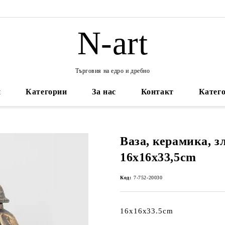
N-art
Търговия на едро и дребно
и
Категории
За нас
Контакт
Катего
Ваза, керамика, з
16x16x33,5cm
Код:
7-752-20030
16x16x33.5cm