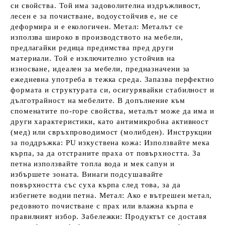
си свойства. Той има задоволителна издръжливост,
лесен е за почистване, водоустойчив е, не се
деформира и е екологичен. Метал: Металът се
използва широко в производството на мебели,
предлагайки редица предимства пред други
материали. Той е изключително устойчив на
износване, идеален за мебели, предназначени за
ежедневна употреба в тежка среда. Запазва перфектно
формата и структурата си, осигурявайки стабилност и
дълготрайност на мебелите. В допълнение към
споменатите по-горе свойства, металът може да има и
други характеристики, като антимикробна активност
(мед) или свръхпроводимост (молибден). Инструкции
за поддръжка: PU изкуствена кожа: Използвайте мека
кърпа, за да отстраните праха от повърхността. За
петна използвайте топла вода и мек сапун и
избършете зоната. Винаги подсушавайте
повърхността със суха кърпа след това, за да
избегнете водни петна. Метал: Ако е вътрешен метал,
редовното почистване с прах или влажна кърпа е
правилният избор. Забележки: Продуктът се доставя