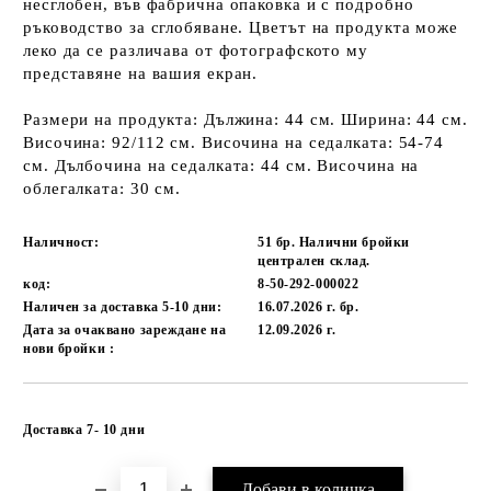
несглобен, във фабрична опаковка и с подробно
ръководство за сглобяване. Цветът на продукта може
леко да се различава от фотографското му
представяне на вашия екран.
Размери на продукта: Дължина: 44 см. Ширина: 44 см.
Височина: 92/112 см. Височина на седалката: 54-74
см. Дълбочина на седалката: 44 см. Височина на
облегалката: 30 см.
Наличност:
51 бр. Налични бройки
централен склад.
код:
8-50-292-000022
Наличен за доставка 5-10 дни:
16.07.2026 г.
бр.
Дата за очаквано зареждане на
12.09.2026 г.
нови бройки :
Добави в желани
Доставка 7- 10 дни