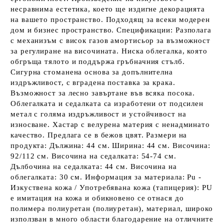
несравнима естетика, което ще издигне декорацията
на вашето пространство. Подходящ за всеки модерен
дом и бизнес пространство. Спецификации: Разполага
с механизъм с висок газов амортисьор за възможност
за регулиране на височината. Ниска облегалка, която
обгръща тялото и поддържа гръбначния стълб.
Сигурна стоманена основа за допълнителна
издръжливост, с вградена поставка за крака.
Възможност за лесно завъртане във всяка посока.
Облегалката и седалката са изработени от подсилен
метал с голяма издръжливост и устойчивост на
износване. Хастар с велурена материя с ненадминато
качество. Предлага се в бежов цвят. Размери на
продукта: Дължина: 44 см. Ширина: 44 см. Височина:
92/112 см. Височина на седалката: 54-74 см.
Дълбочина на седалката: 44 см. Височина на
облегалката: 30 см. Информация за материала: Pu -
Изкуствена кожа / Употребявана кожа (тапицерия): PU
е имитация на кожа и обикновено се отнася до
полимера полиуретан (полиуретан), материал, широко
използван в много области благодарение на отличните