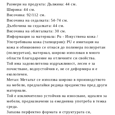
Размери на продукта: Дължина: 44 см.
Ширина: 44 см.
Височина: 92/112 см.
Височина на седалката: 54-74 см.
Дълбочина на седалката: 44 см.
Височина на облегалката: 30 см.
Информация за материала: Pu - Изкуствена кожа /
Употребявана кожа (тапицерия): PU е имитация на
кожа и обикновено се отнася до полимера полиуретан
(полиуретан), материал, широко използван в много
области благодарение на отличните си свойства.
Той има задоволителна издръжливост, лесен е за
почистване, водоустойчив е, не се деформира и е
екологичен.
Метал: Металът се използва широко в производството
на мебели, предлагайки редица предимства пред други
материали.
Той е изключително устойчив на износване, идеален за
мебели, предназначени за ежедневна употреба в тежка
среда.
Запазва перфектно формата и структурата си,