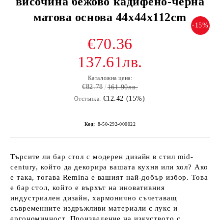
височина бежово кадифено-черна
матова основа 44x44x112cm
-15%
€70.36
137.61лв.
Каталожна цена:
€82.78
161.90лв.
€12.42 (15%)
Отстъпка:
Код:
8-50-292-000022
Търсите ли бар стол с модерен дизайн в стил mid-
century, който да декорира вашата кухня или хол? Ако
е така, тогава Remina е вашият най-добър избор. Това
е бар стол, който е върхът на иновативния
индустриален дизайн, хармонично съчетаващ
съвременните издръжливи материали с лукс и
ергономичност. Произведение на изкуството с