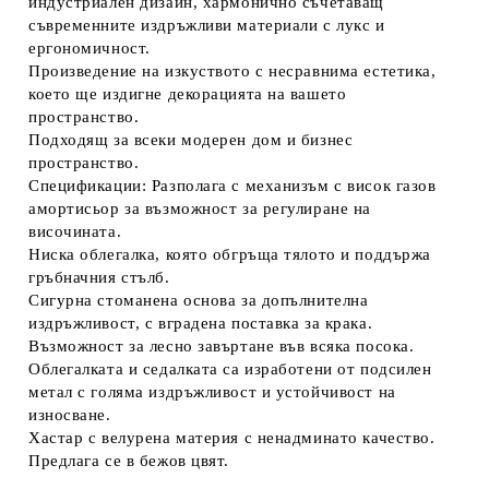
индустриален дизайн, хармонично съчетаващ
съвременните издръжливи материали с лукс и
ергономичност.
Произведение на изкуството с несравнима естетика,
което ще издигне декорацията на вашето
пространство.
Подходящ за всеки модерен дом и бизнес
пространство.
Спецификации: Разполага с механизъм с висок газов
амортисьор за възможност за регулиране на
височината.
Ниска облегалка, която обгръща тялото и поддържа
гръбначния стълб.
Сигурна стоманена основа за допълнителна
издръжливост, с вградена поставка за крака.
Възможност за лесно завъртане във всяка посока.
Облегалката и седалката са изработени от подсилен
метал с голяма издръжливост и устойчивост на
износване.
Хастар с велурена материя с ненадминато качество.
Предлага се в бежов цвят.