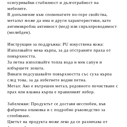
осигурявайки стабилност и дълготрайност на
мебелите.
В допълнение към споменатите по-горе свойства,
металът може да има и други характеристики, като
антимикробна активност (мед) или свръхпроводимост
(молибден).
Инструкции за поддръжка: PU изкуствена кожа:
Използвайте мека кърпа, за да отстраните праха от
повърхността.
За петна използвайте топла вода и мек сапун и
избършете зоната.
Винаги подсушавайте повърхността със суха кърпа
след това, за да избегнете водни петна.
Метал: Ако е вътрешен метал, редовното почистване с
прах или влажна кърпа е правилният избор.
Забележки: Продуктът се доставя несглобен, във
фабрична опаковка и с подробно ръководство за
сглобяване.
Цветът на продукта може леко да се различава от