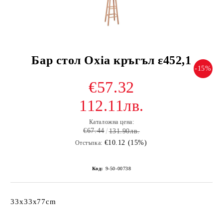
Бар стол Oxia кръгъл ε452,1
-15%
€57.32
112.11лв.
Каталожна цена:
€67.44
131.90лв.
€10.12 (15%)
Отстъпка:
Код:
9-50-00738
33x33x77cm