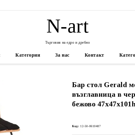
N-art
Търговия на едро и дребно
и
Категории
За нас
Контакт
Катего
Бар стол Gerald м
възглавница в че
бежово 47x47x10
Код:
12-50-0610487