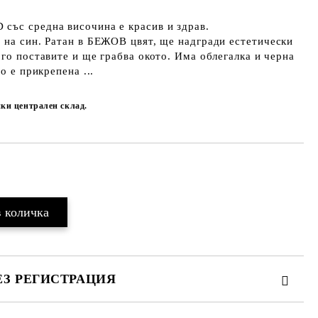
със средна височина е красив и здрав.
 на син. Ратан в БЕЖОВ цвят, ще надгради естетически
 го поставите и ще грабва окото. Има облегалка и черна
о е прикрепена ...
йки централен склад.
Добави в желани
ЕЗ РЕГИСТРАЦИЯ