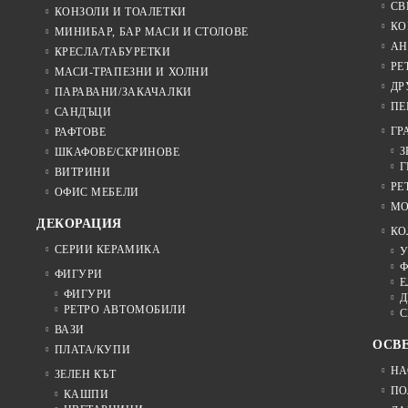
СВ
КОНЗОЛИ И ТОАЛЕТКИ
КО
МИНИБАР, БАР МАСИ И СТОЛОВЕ
АН
КРЕСЛА/ТАБУРЕТКИ
РЕ
МАСИ-ТРАПЕЗНИ И ХОЛНИ
ДР
ПАРАВАНИ/ЗАКАЧАЛКИ
ПЕ
САНДЪЦИ
ГР
РАФТОВЕ
З
ШКАФОВЕ/СКРИНОВЕ
Г
ВИТРИНИ
РЕ
ОФИС МЕБЕЛИ
МО
ДЕКОРАЦИЯ
КО
СЕРИИ КЕРАМИКА
У
Ф
ФИГУРИ
Е
ФИГУРИ
Д
РЕТРО АВТОМОБИЛИ
С
ВАЗИ
ОСВ
ПЛАТА/КУПИ
НА
ЗЕЛЕН КЪТ
ПО
КАШПИ