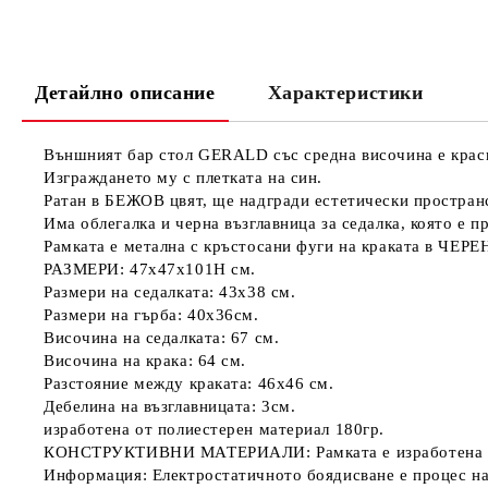
Детайлно описание
Характеристики
Външният бар стол GERALD със средна височина е краси
Изграждането му с плетката на син.
Ратан в БЕЖОВ цвят, ще надгради естетически пространст
Има облегалка и черна възглавница за седалка, която е п
Рамката е метална с кръстосани фуги на краката в ЧЕРЕН
РАЗМЕРИ: 47x47x101H см.
Размери на седалката: 43х38 см.
Размери на гърба: 40х36см.
Височина на седалката: 67 см.
Височина на крака: 64 см.
Разстояние между краката: 46х46 см.
Дебелина на възглавницата: 3см.
изработена от полиестерен материал 180гр.
КОНСТРУКТИВНИ МАТЕРИАЛИ: Рамката е изработена от м
Информация: Електростатичното боядисване е процес на 