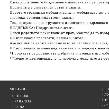
Електростатичното боядисване е нанасяне на сух прах чр
Подплатата е синтетичен ратан в ракита.
Повечето градински мебели и външни мебели като цяло и
висококачествени изкуствени влакна.
Това придава на конструкцията изключителна здравина и
ПОДДРЪЖКА: Поддръжката е лесна.
Освен редовното почистване от прах, можете да го избъ
НЕ използваме препарати, белина и лакове.
Ако все пак се налага използването на перилен препарат,
НЕ използваме машина под налягане или маркуч с наляга
*Продуктът се доставя във фабрична опаковка в несглоб
**Точното цветопредаване на продукта може леко да се 
МЕБЕЛИ
ПО
ПО
СТОЛОВЕ
ФЕ
КАНАПЕТА
СВ
ЛЕГЛА