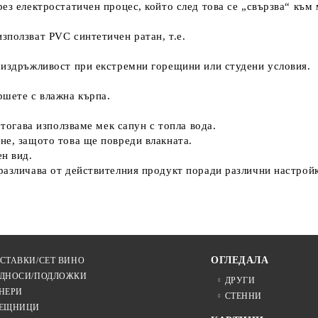
ез електростатичен процес, който след това се „свързва“ към 
зползват PVC синтетичен ратан, т.е.
 издръжливост при екстремни горещини или студени условия.
ршете с влажна кърпа.
 тогава използваме мек сапун с топла вода.
не, защото това ще повреди влакната.
ен вид.
различава от действителния продукт поради различни настрой
ОГЛЕДАЛА
СТАВКИ/СЕТ ВИНО
ДНОСИ/ПОДЛОЖКИ
ДРУГИ
НЕРИ
СТЕННИ
ЕЩНИЦИ