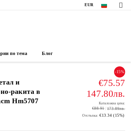
EUR
рии по тема
Блог
-15%
€75.57
етал и
рно-ракита в
147.80лв.
1hcm Hm5707
Каталожна цена:
€88.91
173.89лв.
€13.34 (15%)
Отстъпка: