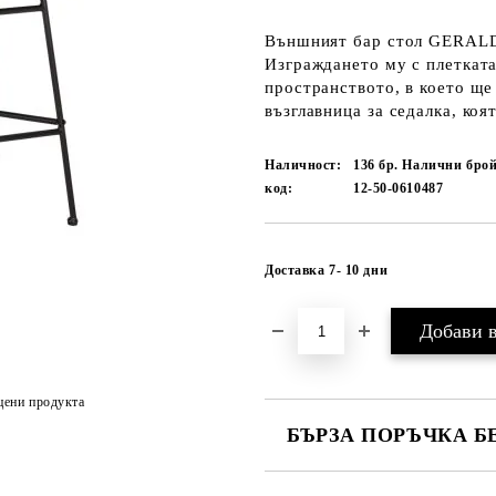
Външният бар стол GERALD 
Изграждането му с плетката
пространството, в което ще
възглавница за седалка, коят
Наличност:
136 бр. Налични бро
код:
12-50-0610487
Доставка 7- 10 дни
цени продукта
БЪРЗА ПОРЪЧКА Б
САМО ПОПЪЛНЕТЕ 1 ПОЛЕ