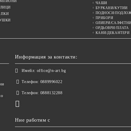
МПИОНИ
ЧАШИ
ЛИЦИ
БУРКАНИ/КУТИИ
ПОДНОСИ/ПОДЛО
АПКИ
ПРИБОРИ
УШКИ
ОЛИЕРИ/САЛФЕТН
ОРДЬОВРИ/ПЛАТА
КАНИ/ДЕКАНТЕРИ
Информация за контакти:
Имейл:
office@n-art.bg
Телефон:
0889996022
ни
Телефон:
0888132288
но
Ние работим с