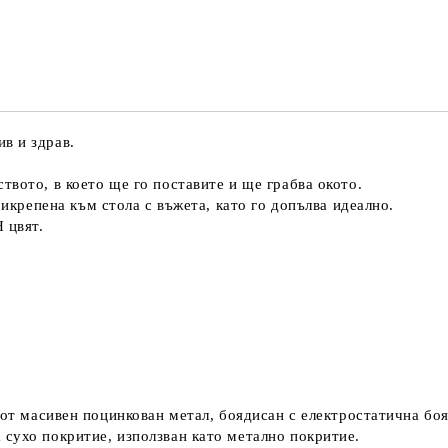
Ние ще се свържем с вас в рамки
в и здрав.
вото, в което ще го поставите и ще грабва окото.
рикрепена към стола с въжета, като го допълва идеално.
 цвят.
асивен поцинкован метал, боядисан с електростатична боя
сухо покритие, използван като метално покритие.