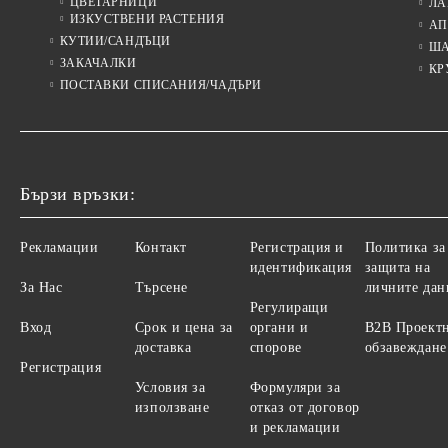
ЦВЕТАРНИЦИ
ЛА
ИЗКУСТВЕНИ РАСТЕНИЯ
АП
КУТИИ/САНДЪЦИ
Ш
ЗАКАЧАЛКИ
КР
ПОСТАВКИ СПИСАНИЯ/ЧАДЪРИ
Бързи връзки:
Рекламации
Контакт
Регистрация и
Политика за
идентификация
защита на
За Нас
Търсене
личните дан
Регулиращи
Вход
Срок и цена за
органи и
B2B Проект
доставка
спорове
обзавеждане
Регистрация
Условия за
Формуляри за
използване
отказ от договор
и рекламации