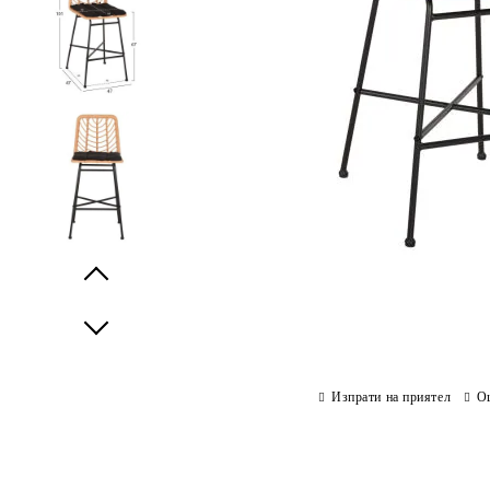
Prev
Next
Изпрати на приятел
О