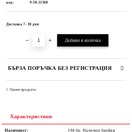
код:
9-50-21568
Добави в желани
Доставка 7- 10 дни
БЪРЗА ПОРЪЧКА БЕЗ РЕГИСТРАЦИЯ
САМО ПОПЪЛНЕТЕ 1 ПОЛЕ
Оцени продукта
Ние ще се свържем с вас в рамките на работния ден.
Характеристики
Наличност:
194 бр. Налични бройки