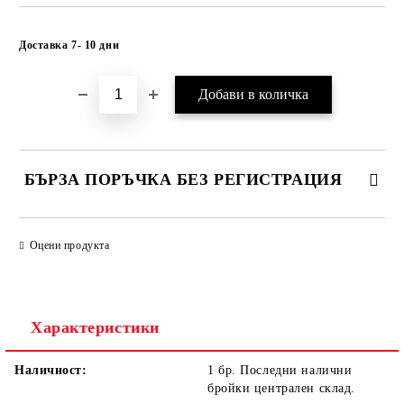
Добави в желани
Доставка 7- 10 дни
БЪРЗА ПОРЪЧКА БЕЗ РЕГИСТРАЦИЯ
САМО ПОПЪЛНЕТЕ 1 ПОЛЕ
Оцени продукта
Ние ще се свържем с вас в рамките на работния ден.
Характеристики
Наличност:
1 бр. Последни налични
бройки централен склад.