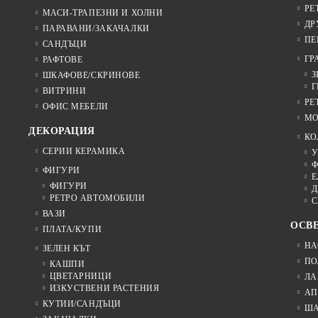
РЕ
МАСИ-ТРАПЕЗНИ И ХОЛНИ
ДР
ПАРАВАНИ/ЗАКАЧАЛКИ
ПЕ
САНДЪЦИ
ГР
РАФТОВЕ
З
ШКАФОВЕ/СКРИНОВЕ
Г
ВИТРИНИ
РЕ
ОФИС МЕБЕЛИ
МО
ДЕКОРАЦИЯ
КО
СЕРИИ КЕРАМИКА
У
Ф
ФИГУРИ
Е
ФИГУРИ
Д
РЕТРО АВТОМОБИЛИ
С
ВАЗИ
ОСВ
ПЛАТА/КУПИ
НА
ЗЕЛЕН КЪТ
ПО
КАШПИ
ЦВЕТАРНИЦИ
ЛА
ИЗКУСТВЕНИ РАСТЕНИЯ
АП
КУТИИ/САНДЪЦИ
Ш