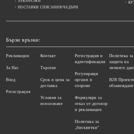
ЗАКАЧАЛКИ
КР
ПОСТАВКИ СПИСАНИЯ/ЧАДЪРИ
Бързи връзки:
Рекламации
Контакт
Регистрация и
Политика за
идентификация
защита на
За Нас
Търсене
личните дан
Регулиращи
Вход
Срок и цена за
органи и
B2B Проект
доставка
спорове
обзавеждане
Регистрация
Условия за
Формуляри за
използване
отказ от договор
и рекламации
Политика за
„бисквитки“