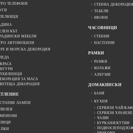
ТРО ТЕЛЕФОНИ
СТЕННА ДЕКОРАЦИ
УГИ
ТАБЕЛИ
ПЕЛНИЦИ
ИКОНИ
АДИНА
ЧАСОВНИЦИ
ЕЛЕН КЪТ
РАДИНСКИ МЕБЕЛИ
СТЕННИ
ТРО АВТОМОБИЛИ
НАСТОЛНИ
РЕ И МОРСКА ДЕКОРАЦИЯ
РАМКИ
ЛЕДА
РАМКИ
КРАСА
КОЛАЖИ
ИГУРИ
ЛХИ/ВЕНЦИ
АЛБУМИ
ЕКОРАЦИЯ ЗА МАСА
ВЕТЕЩА ДЕКОРАЦИЯ
ДОМАКИНСКИ
БАНЯ
ЕТЛЕНИЕ
КУХНЯ
СТОЛНИ ЛАМПИ
СЕРВИЗИ ЧАЙ/КАФ
ЛИЛЕИ
СЕРВИЗИ ХРАНЕНЕ
МПИОНИ
ЧАШИ
ЛИЦИ
БУРКАНИ/КУТИИ
ПОДНОСИ/ПОДЛО
АПКИ