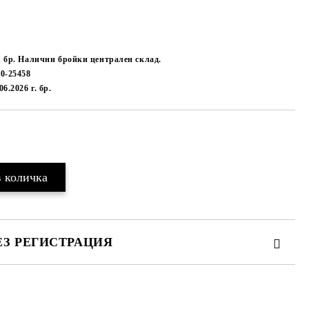
1 бр. Налични бройки централен склад.
50-25458
.06.2026 г.
бр.
Добави в желани
ЕЗ РЕГИСТРАЦИЯ