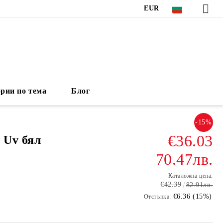
EUR
рии по тема
Блог
-15%
€36.03
- Uv бял
70.47лв.
Каталожна цена:
€42.39
82.91лв.
€6.36 (15%)
Отстъпка: