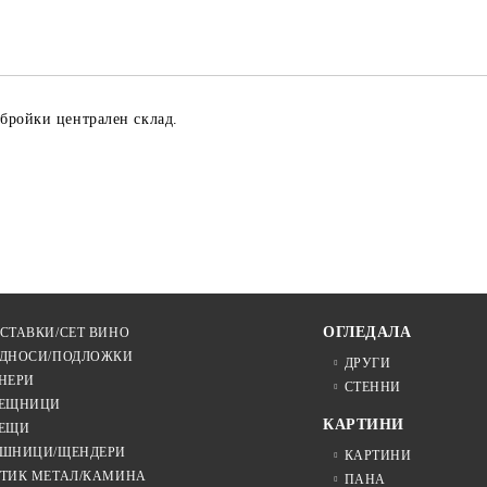
Ние ще се свържем с вас в рамки
 бройки централен склад.
ОГЛЕДАЛА
СТАВКИ/СЕТ ВИНО
ДНОСИ/ПОДЛОЖКИ
ДРУГИ
НЕРИ
СТЕННИ
ЕЩНИЦИ
КАРТИНИ
ЕЩИ
ШНИЦИ/ЩЕНДЕРИ
КАРТИНИ
ТИК МЕТАЛ/КАМИНА
ПАНА