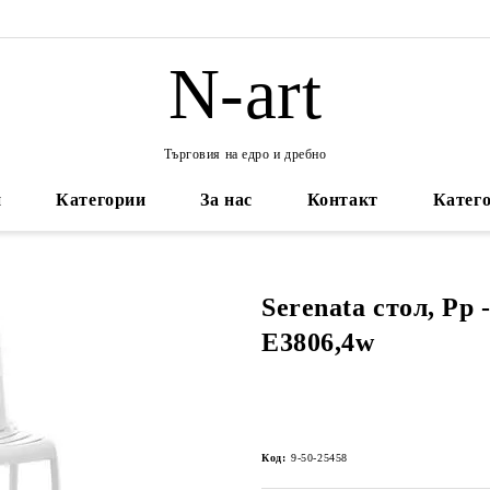
N-art
Търговия на едро и дребно
и
Категории
За нас
Контакт
Катего
Serenata стол, Pp 
Ε3806,4w
Код:
9-50-25458