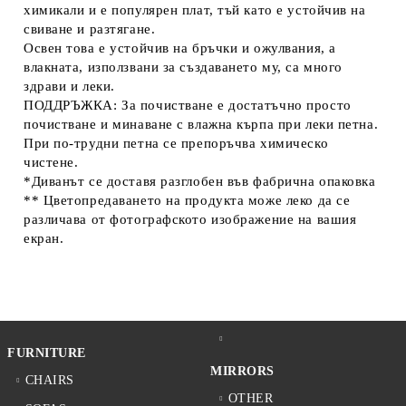
химикали и е популярен плат, тъй като е устойчив на
свиване и разтягане.
Освен това е устойчив на бръчки и ожулвания, а
влакната, използвани за създаването му, са много
здрави и леки.
ПОДДРЪЖКА: За почистване е достатъчно просто
почистване и минаване с влажна кърпа при леки петна.
При по-трудни петна се препоръчва химическо
чистене.
*Диванът се доставя разглобен във фабрична опаковка
** Цветопредаването на продукта може леко да се
различава от фотографското изображение на вашия
екран.
FURNITURE
MIRRORS
CHAIRS
OTHER