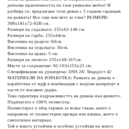
допълва практичността на тази уникална мебел! И
разбира се, предлагаме този диван с 3 години гаранция
на рамката! Все още мислите за това? РАЗМЕРИ:
308x181x72-92H см.
Размери на седалката: 255x63-148 см.
Размери на гърба: 255х44см.
Височина на ръцете: 60см.
Височина на седалката: 50см.
Височина на крака: 5 см.
Размери на леглото: 255х148-167см.
Място за съхранение: 82-102x155x23 см.
Спецификации на дунапрена: DNS 28/ Твърдост 42
МАТЕРИАЛИ НА ИЗРАБОТКА: Рамката на дивана е
изработена от мдф в комбинация с морски шперплат и
части от масивно дърво.
Това гарантира издръжливостта на дивана във времето.
Подплатата е 100% полиестер.
Полиестерът е общ термин за всяка тъкан, която е
направена от полиестерни прежди или влакна, което е
синтетичен материал.
Той е много устойчив и особено устойчив на много