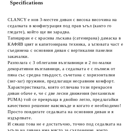
Specifications
CLANCY е нов 3-местен диван с висока височина на
седалката в конфигурация под прав ъгъл (както го
гледате), който ще ви зарадва.
Тапициран е с красива лъскава (сатенирана) дамаска в
КАФЯВ цвят и капитонирана техника, а ъгловата част е
съединена с основния диван с вертикални панелни
закачалки.
Разполага с 3 облегални възглавници и 2 по-малки
декоративни възглавници, а седалката е с пълнеж от
пяна със средна твърдост, съчетана с хоризонтални
(зиг-заг) пружини, предлагащи несравним комфорт.
Характеристиката, която отличава този прекрасен
диван обаче е, че с две лесни движения (механизъм
PUMA) той се превръща в двойно легло, предлагайки
качествено решение навсякъде и когато е необходимо!
Просто повдигате седалката на основния диван и я
издърпвате.
И сякаш това не е достатъчно, точно под седалката на
ъгъла на дивана има място за съхранение, което