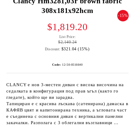
Clancy Hm3281,03r brown fabric
308x181x92hcm
-15%
$1,819.20
List Price:
$2,140.24
$321.04 (15%)
Discount:
Code:
12-50-0516640
CLANCY е нов 3-местен диван с висока височина на
седалката в конфигурация под прав ъгъл (както го
гледате), който ще ви зарадва.
Тапициран е с красива лъскава (сатенирана) дамаска в
КАФЯВ цвят и капитонирана техника, а ъгловата част
е съединена с основния диван с вертикални панелни
закачалки. Разполага с 3 облегални възглавници ...