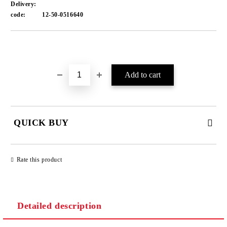
Delivery:
code:
12-50-0516640
Add to wishlist
QUICK BUY
JUST 1 FIELD TO FILL IN
Rate this product
We will contact you to finalize the order
Detailed description