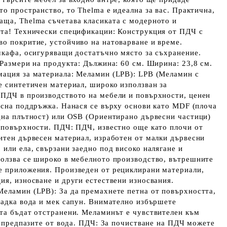
то пространство, то Thelma е идеална за вас. Практична,
аща, Thelma съчетава класиката с модерното и
ата! Технически спецификации: Конструкция от ПДЧ с
о покритие, устойчиво на натоварване и време.
шкафа, осигуряващи достатъчно място за съхранение.
Размери на продукта: Дължина: 60 ​​см. Ширина: 23,8 см.
мация за материала: Меламин (LPB): LPB (Меламин с
е синтетичен материал, широко използван за
 ПДЧ в производството на мебели и повърхности, ценен
есна поддръжка. Нанася се върху основи като MDF (плоча
дна плътност) или OSB (Ориентирано дървесни частици)
 повърхности. ПДЧ: ПДЧ, известно още като плочи от
итен дървесен материал, изработен от малки дървесни
 или ела, свързани заедно под високо налягане и
ползва се широко в мебелното производство, вътрешните
е приложения. Произведен от рециклирани материали,
ия, износване и други естествени износвания.
Меламин (LPB): За да премахнете петна от повърхността,
ладка вода и мек сапун. Внимателно избършете
та бъдат отстранени. Меламинът е чувствителен към
го предпазите от вода. ПДЧ: За почистване на ПДЧ можете