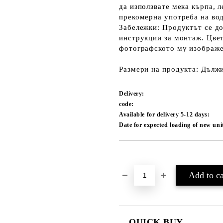
да използвате мека кърпа, л
прекомерна употреба на вод
Забележки: Продуктът се до
инструкции за монтаж. Цвет
фотографското му изображе
Размери на продукта: Дължин
Delivery:
code:
Available for delivery 5-12 days:
Date for expected loading of new uni
Add to wishlist
QUICK BUY