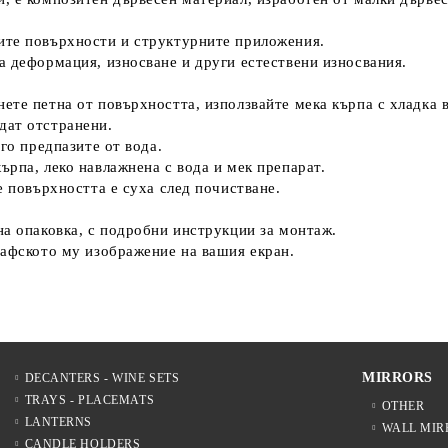
ите повърхности и структурните приложения.
а деформация, износване и други естествени износвания.
ете петна от повърхността, използвайте мека кърпа с хладка в
дат отстранени.
го предпазите от вода.
ърпа, леко навлажнена с вода и мек препарат.
е повърхността е суха след почистване.
на опаковка, с подробни инструкции за монтаж.
рафското му изображение на вашия екран.
MIRRORS
DECANTERS - WINE SETS
TRAYS - PLACEMATS
OTHER
LANTERNS
WALL MIR
CANDLE HOLDERS