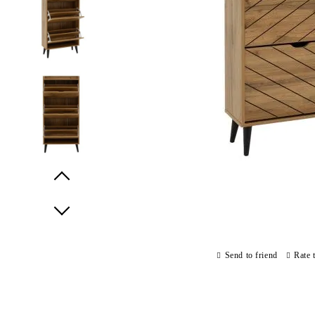
Prev
Next
Send to friend
Rate 