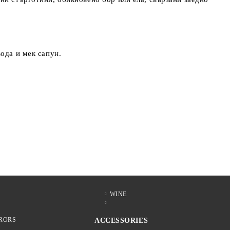
ода и мек сапун.
WINE
RORS
ACCESSORIES