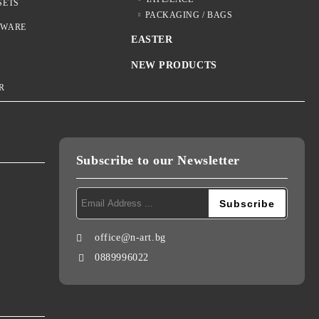
SETS
S
PACKAGING / BAGS
NWARE
EASTER
Y
NEW PRODUCTS
R
Subscribe to our Newsletter
office@n-art.bg
0889996022