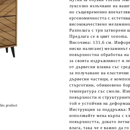
луксозно излъчване на ваше
но същевременно впечатляв
ергономичността с естетик
висококачествено меламинов
Разполага с три затворени 
Предлага се в цвят sonoma. 
Височина: 131,6 см. Инфор
ниско налягане) меламинът 
повърхностна обработка на
за своята издръжливост и л
от дървесни влакна със сре
за получаване на еластични
дървесни частици, е композ
стърготини, обикновено бор
температура със смоли. Из
повърхности и структурнит
той е устойчив на деформац
this product
Инструкции за поддръжка: 
използвайте мека кърпа с х
повърхността, докато петна
влага, така че е важно да 