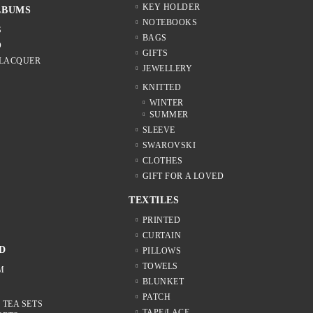
KEY HOLDER
LBUMS
NOTEBOOKS
S
BAGS
D
GIFTS
 LACQUER
JEWELLERY
KNITTED
WINTER
SUMMER
SLEEVE
SWAROVSKI
CLOTHES
GIFT FOR A LOVED
TEXTILES
S
PRINTED
CURTAIN
D
PILLOWS
TOWELS
M
BLUNKET
PATCH
 TEA SETS
TAPE/LACE