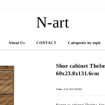
N-art
About Us
CONTACT
Categories by topic
Shoe cabinet Thel
60x23.8x131.6cm
Code:
8-50-049-000068
Кутия за обувки Thelma Ако