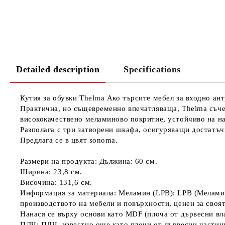
Detailed description
Specifications
Кутия за обувки Thelma Ако търсите мебел за входно ант
Практична, но същевременно впечатляваща, Thelma съче
висококачествено меламиново покритие, устойчиво на на
Разполага с три затворени шкафа, осигуряващи достатъч
Предлага се в цвят sonoma.
Размери на продукта: Дължина: 60 ​​см.
Ширина: 23,8 см.
Височина: 131,6 см.
Информация за материала: Меламин (LPB): LPB (Меламин
производството на мебели и повърхности, ценен за своя
Нанася се върху основи като MDF (плоча от дървесни вл
ПДЧ: ПДЧ, известно още като плочи от дървесни частици