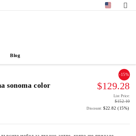
Blog
-15%
$129.28
ma sonoma color
List Price:
$152.10
$22.82 (15%)
Discount:
 търсите мебел за входно антре, която ще придаде