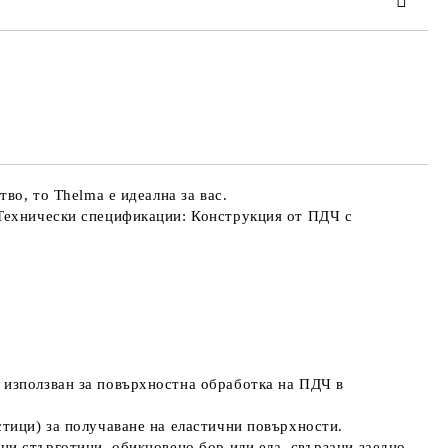
 order
во, то Thelma е идеална за вас.
 Технически спецификации: Конструкция от ПДЧ с
 използван за повърхностна обработка на ПДЧ в
тици) за получаване на еластични повърхности.
ни стърготини, обикновено бор или ела, свързани заедно