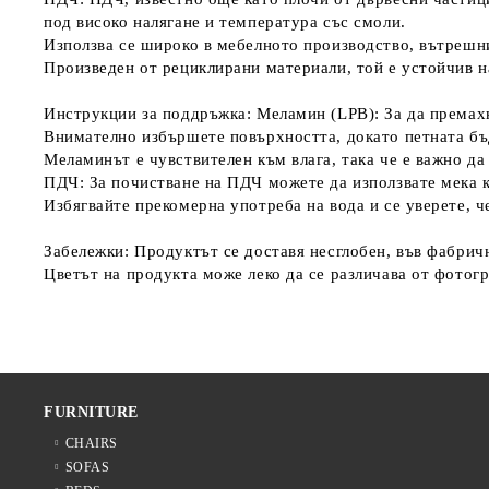
под високо налягане и температура със смоли.
Използва се широко в мебелното производство, вътрешн
Произведен от рециклирани материали, той е устойчив н
Инструкции за поддръжка: Меламин (LPB): За да премахн
Внимателно избършете повърхността, докато петната бъ
Меламинът е чувствителен към влага, така че е важно да 
ПДЧ: За почистване на ПДЧ можете да използвате мека к
Избягвайте прекомерна употреба на вода и се уверете, ч
Забележки: Продуктът се доставя несглобен, във фабрич
Цветът на продукта може леко да се различава от фотог
FURNITURE
CHAIRS
SOFAS