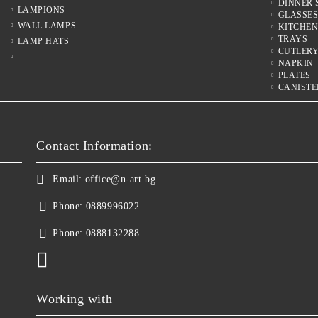
DINNER 
LAMPIONS
GLASSE
WALL LAMPS
KITCHE
TRAYS
LAMP HATS
CUTLER
NAPKIN
PLATES
CANISTE
Contact Information:
Email:
office@n-art.bg
Phone:
0889996022
Phone:
0888132288
Working with