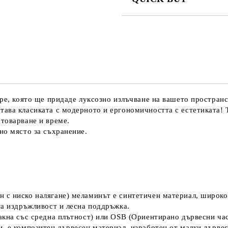
JUST 1 FIELD TO FILL IN
We will contact you to finalize the
ре, която ще придаде луксозно излъчване на вашето пространст
тава класиката с модерното и ергономичността с естетиката!
товарване и време.
но място за съхранение.
 с ниско налягане) меламинът е синтетичен материал, широко
та издръжливост и лесна поддръжка.
акна със средна плътност) или OSB (Ориентирано дървесни час
, е композитен дървесен материал, изработен от малки дървес