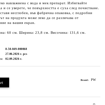
еко навлажнена с вода и мек препарат. Избягвайте
а и се уверете, че повърхността е суха след почистване.
ставя несглобен, във фабрична опаковка, с подробни
ът на продукта може леко да се различава от
ние на вашия екран.
а: 60 ​​см. Ширина: 23,8 см. Височина: 131,6 см.
8-50-049-000068
27.06.2026 г.
pcs
ts:
02.09.2026 г.
PW
Brand: